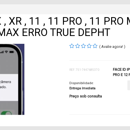
 , XR , 11 , 11 PRO , 11 PRO
RO MAX ERRO TRUE DEPHT
( Avalie agora! )
FACE ID IP
REF: 751-7447685370
PRO E 12
Disponibilidade:
Entrega Imediata
Preço sob consulta