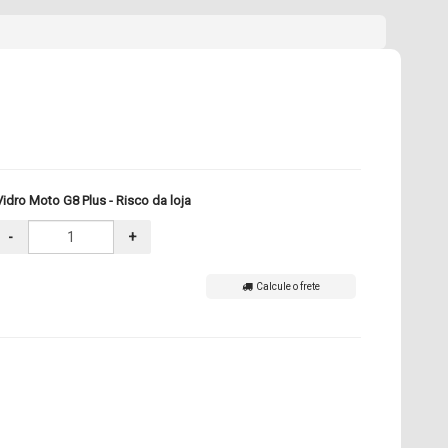
idro Moto G8 Plus - Risco da loja
-
+
Calcule o frete