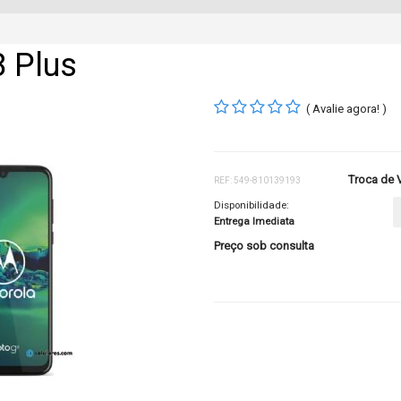
8 Plus
( Avalie agora! )
Troca de V
REF: 549-810139193
Disponibilidade:
Entrega Imediata
Preço sob consulta