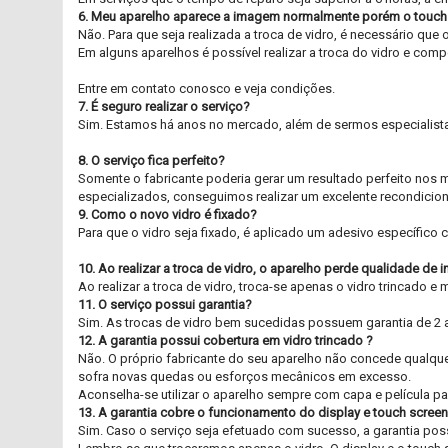
6. Meu aparelho aparece a imagem normalmente porém o touch tr
Não. Para que seja realizada a troca de vidro, é necessário que
Em alguns aparelhos é possível realizar a troca do vidro e comp
Entre em contato conosco e veja condições.
7. É seguro realizar o serviço?
Sim. Estamos há anos no mercado, além de sermos especialista
8. O serviço fica perfeito?
Somente o fabricante poderia gerar um resultado perfeito nos mí
especializados, conseguimos realizar um excelente recondicion
9. Como o novo vidro é fixado?
Para que o vidro seja fixado, é aplicado um adesivo específico
10. Ao realizar a troca de vidro, o aparelho perde qualidade de
Ao realizar a troca de vidro, troca-se apenas o vidro trincado 
11. O serviço possui garantia?
Sim. As trocas de vidro bem sucedidas possuem garantia de 2 
12. A garantia possui cobertura em vidro trincado ?
Não. O próprio fabricante do seu aparelho não concede qualque
sofra novas quedas ou esforços mecânicos em excesso.
Aconselha-se utilizar o aparelho sempre com capa e película pa
13. A garantia cobre o funcionamento do display e touch scree
Sim. Caso o serviço seja efetuado com sucesso, a garantia possu