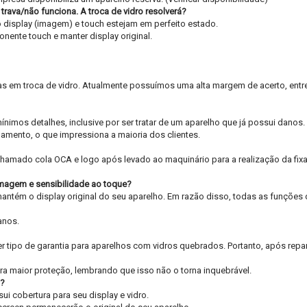
ava/não funciona. A troca de vidro resolverá?
 o display (imagem) e touch estejam em perfeito estado.
onente touch e manter display original.
s em troca de vidro. Atualmente possuímos uma alta margem de acerto, entre
nimos detalhes, inclusive por ser tratar de um aparelho que já possui danos. 
amento, o que impressiona a maioria dos clientes.
 chamado cola OCA e logo após levado ao maquinário para a realização da fix
 imagem e sensibilidade ao toque?
e mantém o display original do seu aparelho. Em razão disso, todas as funçõe
anos.
r tipo de garantia para aparelhos com vidros quebrados. Portanto, após rep
ra maior proteção, lembrando que isso não o torna inquebrável.
n?
i cobertura para seu display e vidro.