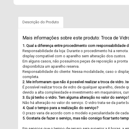
Descrição do Produto
Mais informações sobre este produto: Troca de Vid
1. Qual a diferença entre procedimento com responsabilidade da
Responsabilidade da loja: Durante o procedimento há a remota 
display compatível com o aparelho sem alteração dos custos.
Em alguns casos, não possuímos peças de reposição a pronta en
disponibiliza um aparelho reserva.
Responsabilidade do cliente: Nessa modalidade, caso o display 
completa.
2. Me informaram que não é possível realizar a troca de vidro. 
É possível realizar troca de vidro de qualquer aparelho, desd
devido a alta complexidade e investimento em maquinários, curs
3. Eu já tenho o vidro. Tem alguma alteração no valor do serviço
Não há alteração no valor do serviço. O vidro trata-se da parte
4. Qual o tempo para a realização do serviço?
O prazo varia de acordo com o modelo e peculiaridade de cada a
5. Gostaria de fazer o serviço, mas não consigo ficar tanto t
Em serviços que o tempo de reparo seja superior a 6 horas, a em