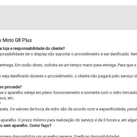
ro Moto G8 Plus
 loja e responsabilidade do cliente?
possibilidade de o display não suportar o procedimento e ser danificado. Nes
trega. Em razão disso, solicita-se um tempo maior para entrega. Para que o
seja danificado durante o procedimento, o cliente não pagará pelo serviço de
Isso procede?
e que o aparelho esteja em pleno funcionamento e somente com o vidro trincad
os, etc.
?
 barata. Os valores de troca de vidro são de acordo com a especificidade, pe
parelho. O prazo mínimo para realização do serviço é de 3 horas e, em alguns
empo sem aparelho. Como faço?
presa disponibiliza um aparelho reserva. (Verificar disponibilidade)