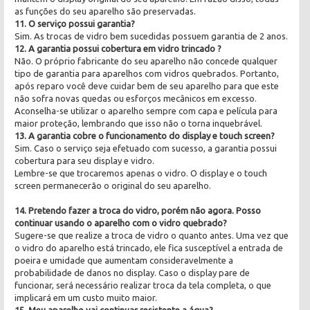
as funções do seu aparelho são preservadas.
11. O serviço possui garantia?
Sim. As trocas de vidro bem sucedidas possuem garantia de 2 anos.
12. A garantia possui cobertura em vidro trincado ?
Não. O próprio fabricante do seu aparelho não concede qualquer
tipo de garantia para aparelhos com vidros quebrados. Portanto,
após reparo você deve cuidar bem de seu aparelho para que este
não sofra novas quedas ou esforços mecânicos em excesso.
Aconselha-se utilizar o aparelho sempre com capa e película para
maior proteção, lembrando que isso não o torna inquebrável.
13. A garantia cobre o funcionamento do display e touch screen?
Sim. Caso o serviço seja efetuado com sucesso, a garantia possui
cobertura para seu display e vidro.
Lembre-se que trocaremos apenas o vidro. O display e o touch
screen permanecerão o original do seu aparelho.
14. Pretendo fazer a troca do vidro, porém não agora. Posso
continuar usando o aparelho com o vidro quebrado?
Sugere-se que realize a troca de vidro o quanto antes. Uma vez que
o vidro do aparelho está trincado, ele fica susceptível a entrada de
poeira e umidade que aumentam consideravelmente a
probabilidade de danos no display. Caso o display pare de
funcionar, será necessário realizar troca da tela completa, o que
implicará em um custo muito maior.