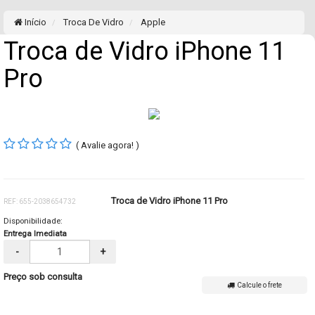
Início
Troca De Vidro
Apple
Troca de Vidro iPhone 11
Pro
( Avalie agora! )
Troca de Vidro iPhone 11 Pro
REF: 655-2038654732
Disponibilidade:
Entrega Imediata
-
+
Preço sob consulta
Calcule o frete