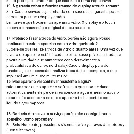
maior proteção, lembrando que isso não o torna inquebrável.
13. A garantia cobre o funcionamento do display e touch screen?
Sim. Caso o serviço seja efetuado com sucesso, a garantia possui
cobertura para seu display e vidro.
Lembre-se que trocaremos apenas o vidro. O display e o touch
screen permanecerão o original do seu aparelho.
14. Pretendo fazer a troca do vidro, porém não agora. Posso
continuar usando o aparelho com o vidro quebrado?
Sugere-se que realize a troca de vidro o quanto antes. Uma vez que
o vidro do aparelho está trincado, ele fica susceptível a entrada de
poeira e umidade que aumentam consideravelmente a
probabilidade de danos no display. Caso o display pare de
funcionar, será necessário realizar troca da tela completa, o que
implicará em um custo muito maior.
15. Meu aparelho vai continuar resistente a água?
Não. Uma vez que o aparelho sofreu qualquer tipo de dano,
automaticamente ele perde a resistência a água e mesmo após o
reparo, não aconselha-se que o aparelho tenha contato com
líquidos e/ou vapores.
16. Gostaria de realizar o serviço, porém não consigo levar o
aparelho. Como proceder?
Em Belo Horizonte, possuímos sistema delivery através de motoboy.
( Consulte taxas)