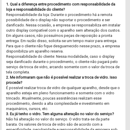
1. Qual a diferença entre procedimento com responsabilidade da
loja e responsabilidade do cliente?
Responsabilidade da loja: Durante o procedimento há a remota
possibilidade de o display não suportar o procedimento e ser
danificado. Nessa ocasião, a empresa se responsabiliza em instalar
outro display compatível com o aparelho sem alteração dos custos.
Em alguns casos, não possuímos peças de reposição a pronta
entrega. Em razão disso, solicita-se um tempo maior para entrega.
Para que o cliente não fique desguarnecido nesse prazo, a empresa
disponibiliza um aparelho reserva.
Responsabilidade do cliente: Nessa modalidade, caso o display
seja danificado durante o procedimento, o cliente não pagará pelo
serviço de troca de vidro, arcando somente com o valor da troca de
tela completa.
2. Me informaram que não é possível realizar a troca de vidro. Isso
procede?
É possível realizar troca de vidro de qualquer aparelho, desde que o
aparelho esteja em pleno funcionamento e somente com o vidro
trincado. Atualmente, poucas assistências realizam esse
procedimento, devido a alta complexidade e investimento em
maquinários, cursos, etc.
3. Eu já tenho o vidro. Tem alguma alteração no valor do serviço?
Não há alteração no valor do serviço. O vidro trata-se da parte
barata. Os valores de troca de vidro são de acordo com a
especificidade, peculiaridade e responsabilidade da empresa sob