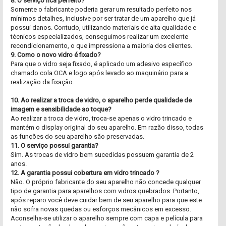
8. O serviço fica perfeito?
Somente o fabricante poderia gerar um resultado perfeito nos
mínimos detalhes, inclusive por ser tratar de um aparelho que já
possui danos. Contudo, utilizando materiais de alta qualidade e
técnicos especializados, conseguimos realizar um excelente
recondicionamento, o que impressiona a maioria dos clientes.
9. Como o novo vidro é fixado?
Para que o vidro seja fixado, é aplicado um adesivo específico
chamado cola OCA e logo após levado ao maquinário para a
realização da fixação.
10. Ao realizar a troca de vidro, o aparelho perde qualidade de
imagem e sensibilidade ao toque?
Ao realizar a troca de vidro, troca-se apenas o vidro trincado e
mantém o display original do seu aparelho. Em razão disso, todas
as funções do seu aparelho são preservadas.
11. O serviço possui garantia?
Sim. As trocas de vidro bem sucedidas possuem garantia de 2
anos.
12. A garantia possui cobertura em vidro trincado ?
Não. O próprio fabricante do seu aparelho não concede qualquer
tipo de garantia para aparelhos com vidros quebrados. Portanto,
após reparo você deve cuidar bem de seu aparelho para que este
não sofra novas quedas ou esforços mecânicos em excesso.
Aconselha-se utilizar o aparelho sempre com capa e película para